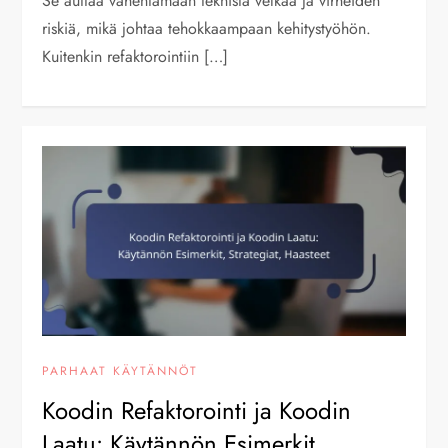
Se auttaa vähentämään teknistä velkaa ja virheiden
riskiä, mikä johtaa tehokkaampaan kehitystyöhön.
Kuitenkin refaktorointiin […]
PARHAAT KÄYTÄNNÖT
Koodin Refaktorointi ja Koodin
Laatu: Käytännön Esimerkit,