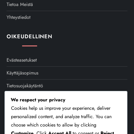
Tietoa Meistä
n
Yhteystiedot
a
t
OIKEUDELLINEN
i
Evästeasetukset
o
Käyttäjäsopimus
n
Tietosuojakäytäntö
Tietoa Meistä
We respect your privacy
Cookies help us improve your experience, deliver
Yhteystiedot
personalized content, and analyze traffic. You can
choose which cookies to allow by clicking
Customize
. Click
Accept All
to consent or
Reject