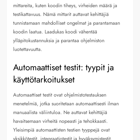
mittareita, kuten koodin tiheys, virheiden määrä ja
testikattavuus. Nämä mittarit auttavat kehittäjiä
tunnistamaan mahdolliset ongelmat ja parantamaan
koodin laatua. Laadukas koodi vähentää
ylläpitokustannuksia ja parantaa ohjelmiston
luotettavuutta.
Automaattiset testit: tyypit ja
käyttötarkoitukset
Automaattiset testit ovat ohjelmistotestauksen
menetelmiä, jotka suoritetaan automaattisesti ilman
manuaalista väliintuloa. Ne auttavat kehittäjiä
havaitsemaan virheitä nopeasti ja tehokkaasti.
Yleisimpiä automaattisten testien tyyppejä ovat
yksikkötestit, integraatiotestit ja hyväksymistestit.