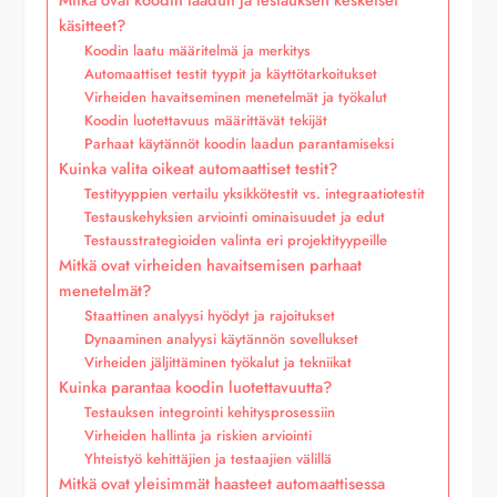
käsitteet?
Koodin laatu määritelmä ja merkitys
Automaattiset testit tyypit ja käyttötarkoitukset
Virheiden havaitseminen menetelmät ja työkalut
Koodin luotettavuus määrittävät tekijät
Parhaat käytännöt koodin laadun parantamiseksi
Kuinka valita oikeat automaattiset testit?
Testityyppien vertailu yksikkötestit vs. integraatiotestit
Testauskehyksien arviointi ominaisuudet ja edut
Testausstrategioiden valinta eri projektityypeille
Mitkä ovat virheiden havaitsemisen parhaat
menetelmät?
Staattinen analyysi hyödyt ja rajoitukset
Dynaaminen analyysi käytännön sovellukset
Virheiden jäljittäminen työkalut ja tekniikat
Kuinka parantaa koodin luotettavuutta?
Testauksen integrointi kehitysprosessiin
Virheiden hallinta ja riskien arviointi
Yhteistyö kehittäjien ja testaajien välillä
Mitkä ovat yleisimmät haasteet automaattisessa