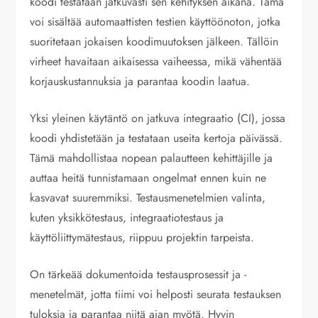
koodi testataan jatkuvasti sen kehityksen aikana. Tämä
voi sisältää automaattisten testien käyttöönoton, jotka
suoritetaan jokaisen koodimuutoksen jälkeen. Tällöin
virheet havaitaan aikaisessa vaiheessa, mikä vähentää
korjauskustannuksia ja parantaa koodin laatua.
Yksi yleinen käytäntö on jatkuva integraatio (CI), jossa
koodi yhdistetään ja testataan useita kertoja päivässä.
Tämä mahdollistaa nopean palautteen kehittäjille ja
auttaa heitä tunnistamaan ongelmat ennen kuin ne
kasvavat suuremmiksi. Testausmenetelmien valinta,
kuten yksikkötestaus, integraatiotestaus ja
käyttöliittymätestaus, riippuu projektin tarpeista.
On tärkeää dokumentoida testausprosessit ja -
menetelmät, jotta tiimi voi helposti seurata testauksen
tuloksia ja parantaa niitä ajan myötä. Hyvin