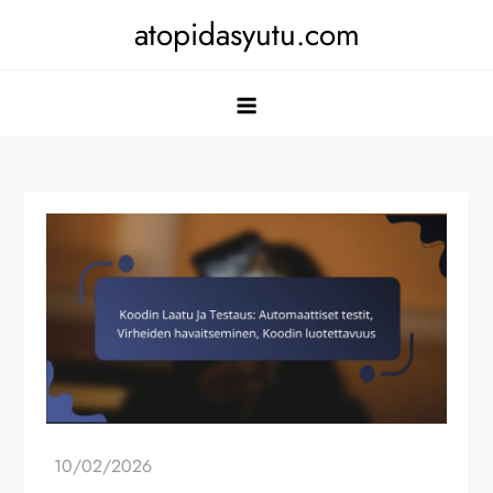
Skip
atopidasyutu.com
to
content