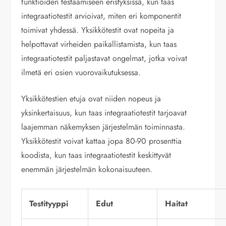
funktioiden testaamiseen eristyksissä, kun taas
integraatiotestit arvioivat, miten eri komponentit
toimivat yhdessä. Yksikkötestit ovat nopeita ja
helpottavat virheiden paikallistamista, kun taas
integraatiotestit paljastavat ongelmat, jotka voivat
ilmetä eri osien vuorovaikutuksessa.
Yksikkötestien etuja ovat niiden nopeus ja
yksinkertaisuus, kun taas integraatiotestit tarjoavat
laajemman näkemyksen järjestelmän toiminnasta.
Yksikkötestit voivat kattaa jopa 80-90 prosenttia
koodista, kun taas integraatiotestit keskittyvät
enemmän järjestelmän kokonaisuuteen.
Testityyppi
Edut
Haitat