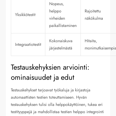
Nopeus,
helppo
Rajoitettu
Yksikkötestit
virheiden
näkökulma
paikallistaminen
Kokonaiskuva
Hitaita,
Integraatiotestit
järjestelmästä
monimutkaisempi
Testauskehyksien arviointi:
ominaisuudet ja edut
Testauskehykset tarjoavat työkaluja ja kirjastoja
automaattisten testien toteuttamiseen. Hyvän
testauskehyksen tulisi olla helppokäyttöinen, tukea eri
testityyppejä ja mahdollistaa testien helppo integrointi